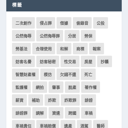
標籤
二次創作
侵占罪
借據
偷錄音
公投
公然侮辱
公然侮辱罪
分居
勞保
勞基法
合理使用
和解
商標
報案
妨害名譽
妨害秘密
性交易
房屋
抄襲
智慧財產權
模仿
欠錢不還
死亡
監護權
網拍
肇事
脫產
著作權
薪資
補助
詐欺
詐欺罪
誹謗
誹謗罪
調解
資遣
跨國
車禍
車禍責任
車禍賠償
遺產
酒駕
醫師