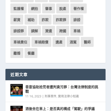
監護權
網拍
肇事
脫產
著作權
薪資
補助
詐欺
詐欺罪
誹謗
誹謗罪
調解
資遣
跨國
車禍
車禍責任
車禍賠償
遺產
酒駕
醫師
離婚
餐廳
近期文章
善意協助拾荒者遭判貪污罪：台灣法律制度的挑
戰
11 16, 2023
|
刑事案件
,
實用法律小知識
酒後坐在車上：是否真的構成「駕駛」的爭議