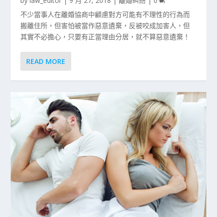
by
law_editor
|
9 月 27, 2018
|
離婚糾紛
|
0
不少當事人在離婚協商中顧慮對方可能有不理性的行為而
搬離住所，但害怕被當作惡意遺棄，反被咬成加害人，但
其實不必擔心，只要有正當理由分居，就不算惡意遺棄！
READ MORE