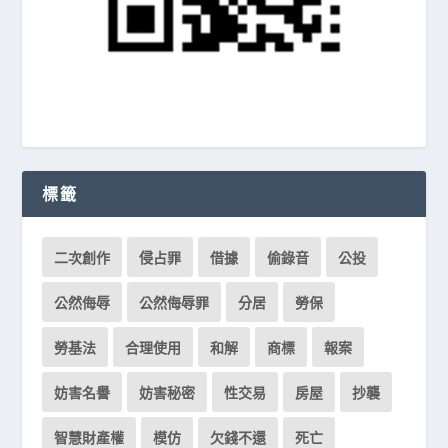
標籤
二次創作
侵占罪
借據
偷錄音
公投
公然侮辱
公然侮辱罪
分居
勞保
勞基法
合理使用
和解
商標
報案
妨害名譽
妨害秘密
性交易
房屋
抄襲
智慧財產權
模仿
欠錢不還
死亡