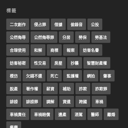
標籤
二次創作
侵占罪
借據
偷錄音
公投
公然侮辱
公然侮辱罪
分居
勞保
勞基法
合理使用
和解
商標
報案
妨害名譽
妨害秘密
性交易
房屋
抄襲
智慧財產權
模仿
欠錢不還
死亡
監護權
網拍
肇事
脫產
著作權
薪資
補助
詐欺
詐欺罪
誹謗
誹謗罪
調解
資遣
跨國
車禍
車禍責任
車禍賠償
遺產
酒駕
醫師
離婚
餐廳