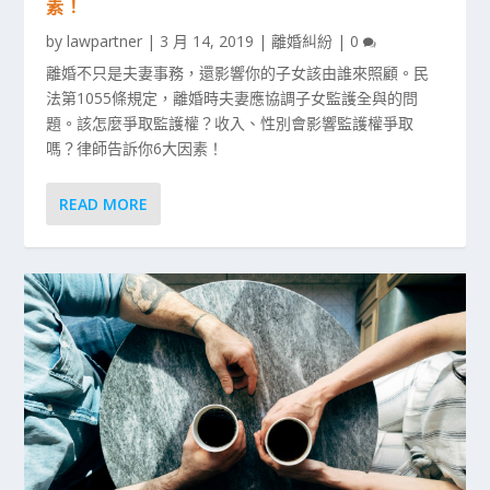
素！
by
lawpartner
|
3 月 14, 2019
|
離婚糾紛
|
0
離婚不只是夫妻事務，還影響你的子女該由誰來照顧。民
法第1055條規定，離婚時夫妻應協調子女監護全與的問
題。該怎麼爭取監護權？收入、性別會影響監護權爭取
嗎？律師告訴你6大因素！
READ MORE