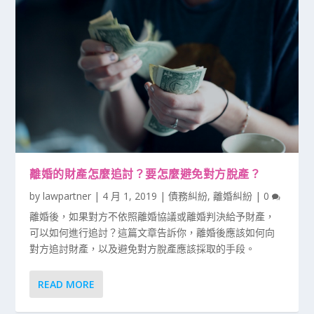
離婚的財產怎麼追討？要怎麼避免對方脫產？
by
lawpartner
|
4 月 1, 2019
|
債務糾紛
,
離婚糾紛
|
0
離婚後，如果對方不依照離婚協議或離婚判決給予財產，
可以如何進行追討？這篇文章告訴你，離婚後應該如何向
對方追討財產，以及避免對方脫產應該採取的手段。
READ MORE