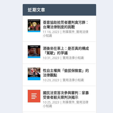
近期文章
善意協助拾荒者遭判貪污罪：
台灣法律制度的挑戰
11 16, 2023
|
刑事案件
,
實用法律
小知識
酒後坐在車上：是否真的構成
「駕駛」的爭議
10 31, 2023
|
實用法律小知識
性自主權與「偷拔保險套」的
法律觀點
10 29, 2023
|
實用法律小知識
國民法官首次參與審判：家暴
受害者殺夫案判決揭示
10 25, 2023
|
刑事案件
,
實用法律
小知識