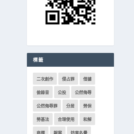
標籤
二次創作
侵占罪
借據
偷錄音
公投
公然侮辱
公然侮辱罪
分居
勞保
勞基法
合理使用
和解
商標
報案
妨害名譽