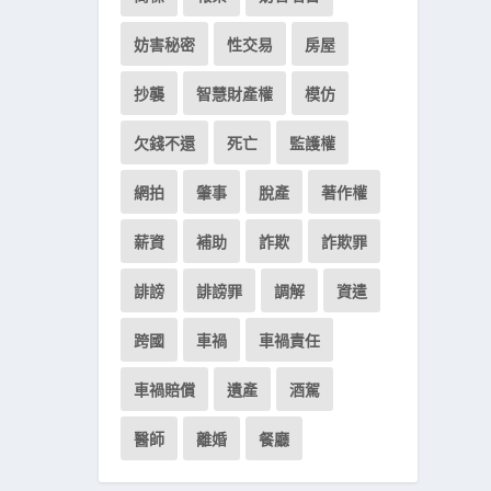
妨害秘密
性交易
房屋
抄襲
智慧財產權
模仿
欠錢不還
死亡
監護權
網拍
肇事
脫產
著作權
薪資
補助
詐欺
詐欺罪
誹謗
誹謗罪
調解
資遣
跨國
車禍
車禍責任
車禍賠償
遺產
酒駕
醫師
離婚
餐廳