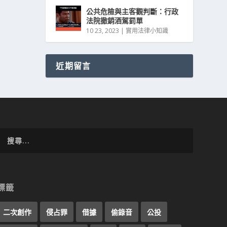
公共危險與主客觀判斷：行政
法院撤銷酒駕罰單
10 23, 2023
|
實用法律小知識
近期留言
標籤
二次創作
侵占罪
借據
偷錄音
公投