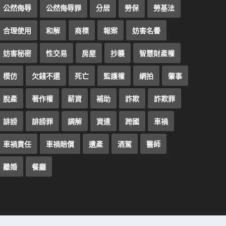
公然侮辱
公然侮辱罪
分居
勞保
勞基法
合理使用
和解
商標
報案
妨害名譽
妨害秘密
性交易
房屋
抄襲
智慧財產權
模仿
欠錢不還
死亡
監護權
網拍
肇事
脫產
著作權
薪資
補助
詐欺
詐欺罪
誹謗
誹謗罪
調解
資遣
跨國
車禍
車禍責任
車禍賠償
遺產
酒駕
醫師
離婚
餐廳