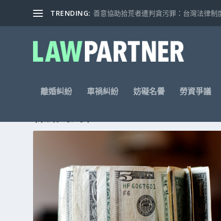
TRENDING:
善意協助拾荒者遭判貪污罪：台灣法律制度的
離婚糾紛
車禍糾紛
妨礙名譽
勞資爭議
標籤: 扣押