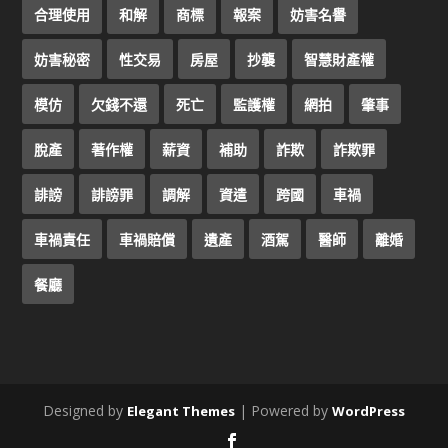
合理使用
和解
商標
報案
妨害名譽
妨害秘密
性交易
房屋
抄襲
智慧財產權
模仿
欠錢不還
死亡
監護權
網拍
肇事
脫產
著作權
薪資
補助
詐欺
詐欺罪
誹謗
誹謗罪
調解
資遣
跨國
車禍
車禍責任
車禍賠償
遺產
酒駕
醫師
離婚
餐廳
Designed by
| Powered by
Elegant Themes
WordPress