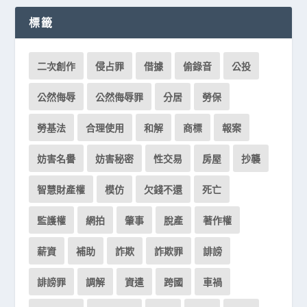
標籤
二次創作
侵占罪
借據
偷錄音
公投
公然侮辱
公然侮辱罪
分居
勞保
勞基法
合理使用
和解
商標
報案
妨害名譽
妨害秘密
性交易
房屋
抄襲
智慧財產權
模仿
欠錢不還
死亡
監護權
網拍
肇事
脫產
著作權
薪資
補助
詐欺
詐欺罪
誹謗
誹謗罪
調解
資遣
跨國
車禍