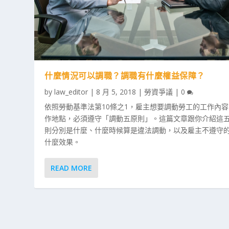
什麼情況可以調職？調職有什麼權益保障？
by
law_editor
|
8 月 5, 2018
|
勞資爭議
|
0
依照勞動基準法第10條之1，雇主想要調動勞工的工作內
作地點，必須遵守「調動五原則」。這篇文章跟你介紹這
則分別是什麼、什麼時候算是違法調動，以及雇主不遵守
什麼效果。
READ MORE