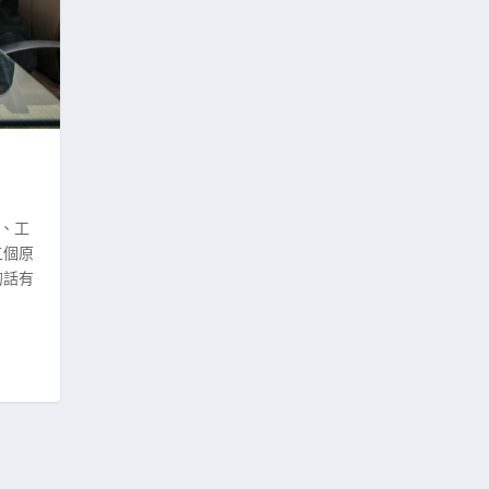
容、工
五個原
的話有