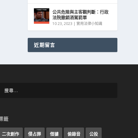
公共危險與主客觀判斷：行政
法院撤銷酒駕罰單
10 23, 2023
|
實用法律小知識
近期留言
標籤
二次創作
侵占罪
借據
偷錄音
公投