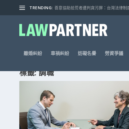
TRENDING:
善意協助拾荒者遭判貪污罪：台灣法律制度的
離婚糾紛
車禍糾紛
妨礙名譽
勞資爭議
標籤: 調職