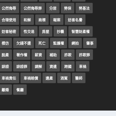
公然侮辱
公然侮辱罪
分居
勞保
勞基法
合理使用
和解
商標
報案
妨害名譽
妨害秘密
性交易
房屋
抄襲
智慧財產權
模仿
欠錢不還
死亡
監護權
網拍
肇事
脫產
著作權
薪資
補助
詐欺
詐欺罪
誹謗
誹謗罪
調解
資遣
跨國
車禍
車禍責任
車禍賠償
遺產
酒駕
醫師
離婚
餐廳