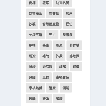
商標
報案
妨害名譽
妨害秘密
性交易
房屋
抄襲
智慧財產權
模仿
欠錢不還
死亡
監護權
網拍
肇事
脫產
著作權
薪資
補助
詐欺
詐欺罪
誹謗
誹謗罪
調解
資遣
跨國
車禍
車禍責任
車禍賠償
遺產
酒駕
醫師
離婚
餐廳