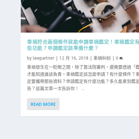
車禍符合兩個條件就能申請車禍鑑定！車禍鑑定
些功能？申請鑑定該準備什麼？
by
lawpartner
|
12 月 16, 2018
|
車禍糾紛
|
0
車禍發生在一眨眼之間，除了靠法院審判，還需要透過「
才能知道誰該負責。車禍鑑定該怎麼申請？有什麼條件？
定要攜帶那些資料？申請鑑定有什麼功能？多久能拿到鑑
告？這篇文章一次告訴你！ ...
READ MORE