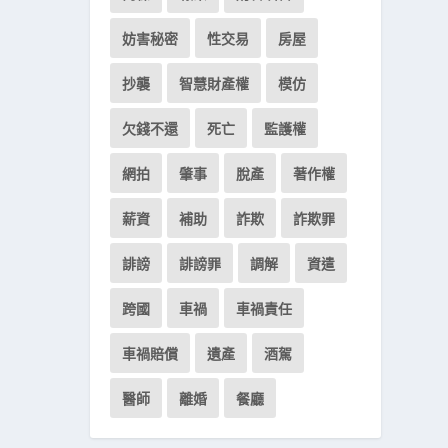
妨害秘密
性交易
房屋
抄襲
智慧財產權
模仿
欠錢不還
死亡
監護權
網拍
肇事
脫產
著作權
薪資
補助
詐欺
詐欺罪
誹謗
誹謗罪
調解
資遣
跨國
車禍
車禍責任
車禍賠償
遺產
酒駕
醫師
離婚
餐廳