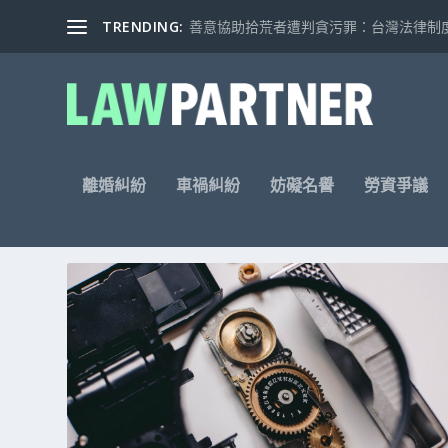
TRENDING:
善意協助拾荒者遭判貪污罪：台灣法律制度的
離婚糾紛
車禍糾紛
妨礙名譽
勞資爭議
標籤: 車禍鑑定