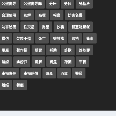
公然侮辱
公然侮辱罪
分居
勞保
勞基法
合理使用
和解
商標
報案
妨害名譽
妨害秘密
性交易
房屋
抄襲
智慧財產權
模仿
欠錢不還
死亡
監護權
網拍
肇事
脫產
著作權
薪資
補助
詐欺
詐欺罪
誹謗
誹謗罪
調解
資遣
跨國
車禍
車禍責任
車禍賠償
遺產
酒駕
醫師
離婚
餐廳