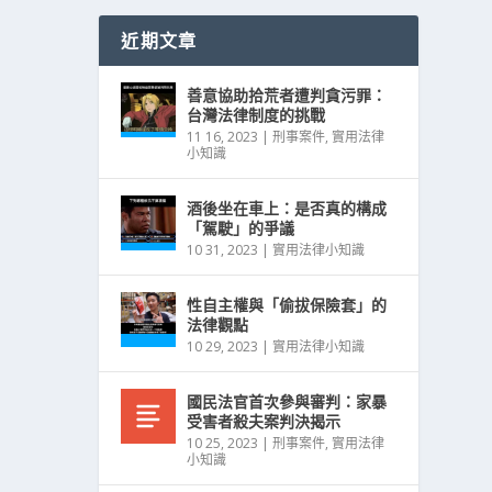
近期文章
善意協助拾荒者遭判貪污罪：
台灣法律制度的挑戰
11 16, 2023
|
刑事案件
,
實用法律
小知識
酒後坐在車上：是否真的構成
「駕駛」的爭議
10 31, 2023
|
實用法律小知識
性自主權與「偷拔保險套」的
法律觀點
10 29, 2023
|
實用法律小知識
國民法官首次參與審判：家暴
受害者殺夫案判決揭示
10 25, 2023
|
刑事案件
,
實用法律
小知識