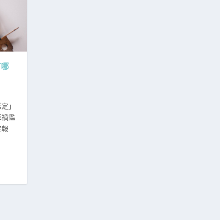
有哪
鑑定」
車禍鑑
定報