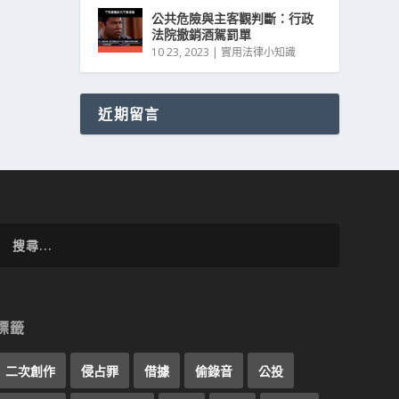
公共危險與主客觀判斷：行政
法院撤銷酒駕罰單
10 23, 2023
|
實用法律小知識
近期留言
標籤
二次創作
侵占罪
借據
偷錄音
公投