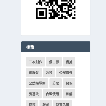
標籤
二次創作
侵占罪
借據
偷錄音
公投
公然侮辱
公然侮辱罪
分居
勞保
勞基法
合理使用
和解
商標
報案
妨害名譽