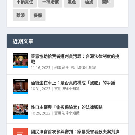
車禍責任
車禍賠償
遺產
酒駕
醫師
離婚
餐廳
近期文章
善意協助拾荒者遭判貪污罪：台灣法律制度的挑
戰
11 16, 2023
|
刑事案件
,
實用法律小知識
酒後坐在車上：是否真的構成「駕駛」的爭議
10 31, 2023
|
實用法律小知識
性自主權與「偷拔保險套」的法律觀點
10 29, 2023
|
實用法律小知識
國民法官首次參與審判：家暴受害者殺夫案判決