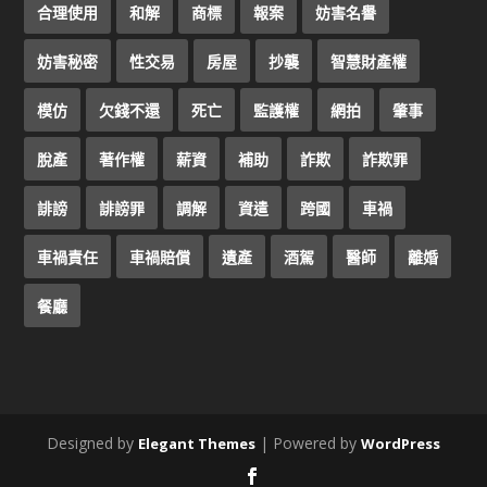
合理使用
和解
商標
報案
妨害名譽
妨害秘密
性交易
房屋
抄襲
智慧財產權
模仿
欠錢不還
死亡
監護權
網拍
肇事
脫產
著作權
薪資
補助
詐欺
詐欺罪
誹謗
誹謗罪
調解
資遣
跨國
車禍
車禍責任
車禍賠償
遺產
酒駕
醫師
離婚
餐廳
Designed by
| Powered by
Elegant Themes
WordPress