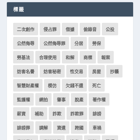
標籤
二次創作
侵占罪
借據
偷錄音
公投
公然侮辱
公然侮辱罪
分居
勞保
勞基法
合理使用
和解
商標
報案
妨害名譽
妨害秘密
性交易
房屋
抄襲
智慧財產權
模仿
欠錢不還
死亡
監護權
網拍
肇事
脫產
著作權
薪資
補助
詐欺
詐欺罪
誹謗
誹謗罪
調解
資遣
跨國
車禍