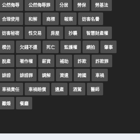
公然侮辱
公然侮辱罪
分居
勞保
勞基法
合理使用
和解
商標
報案
妨害名譽
妨害秘密
性交易
房屋
抄襲
智慧財產權
模仿
欠錢不還
死亡
監護權
網拍
肇事
脫產
著作權
薪資
補助
詐欺
詐欺罪
誹謗
誹謗罪
調解
資遣
跨國
車禍
車禍責任
車禍賠償
遺產
酒駕
醫師
離婚
餐廳