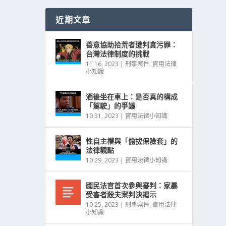
近期文章
善意協助拾荒者遭判貪污罪：
台灣法律制度的挑戰
11 16, 2023
|
刑事案件
,
實用法律
小知識
酒後坐在車上：是否真的構成
「駕駛」的爭議
10 31, 2023
|
實用法律小知識
性自主權與「偷拔保險套」的
法律觀點
10 29, 2023
|
實用法律小知識
國民法官首次參與審判：家暴
受害者殺夫案判決揭示
10 25, 2023
|
刑事案件
,
實用法律
小知識