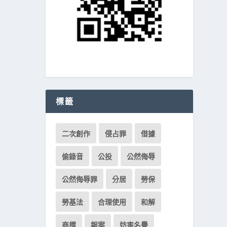
標籤
二次創作
侵占罪
借據
偷錄音
公投
公然侮辱
公然侮辱罪
分居
勞保
勞基法
合理使用
和解
商標
報案
妨害名譽