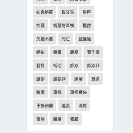
妨害秘密
性交易
房屋
抄襲
智慧財產權
模仿
欠錢不還
死亡
監護權
網拍
肇事
脫產
著作權
薪資
補助
詐欺
詐欺罪
誹謗
誹謗罪
調解
資遣
跨國
車禍
車禍責任
車禍賠償
遺產
酒駕
醫師
離婚
餐廳