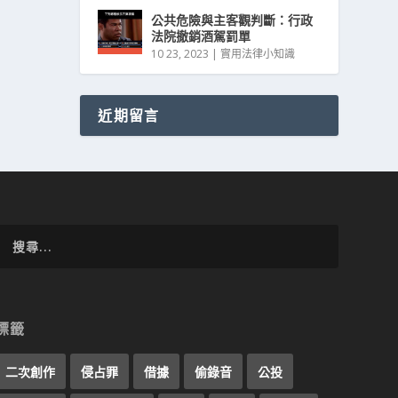
公共危險與主客觀判斷：行政
法院撤銷酒駕罰單
10 23, 2023
|
實用法律小知識
近期留言
標籤
二次創作
侵占罪
借據
偷錄音
公投