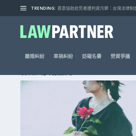
TRENDING:
善意協助拾荒者遭判貪污罪：台灣法律制度的
離婚糾紛
車禍糾紛
妨礙名譽
勞資爭議
標籤: 離婚登記