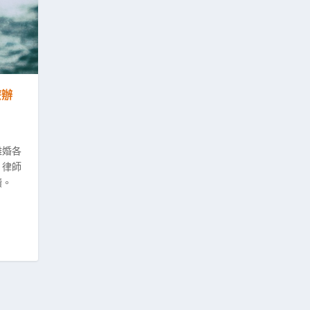
麼辦
離婚各
。律師
續。