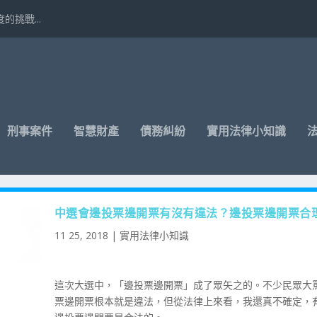
挑戰...
刑事案件
智慧財產
債務糾紛
實用法律小知識
中選會邊投票邊開票有沒有違法？邊投票邊開票合
11 25, 2018
|
實用法律小知識
這次大選中，「邊投票邊開票」成了眾矢之的。不少民眾大
票邊開票根本就是違法，但從法律上來看，我還真不確定，