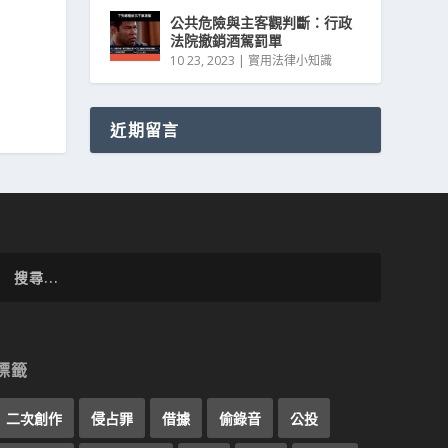
公共危險與主客觀判斷：行政
法院撤銷酒駕罰單
10 23, 2023
|
實用法律小知識
近期留言
標籤
二次創作
侵占罪
借據
偷錄音
公投