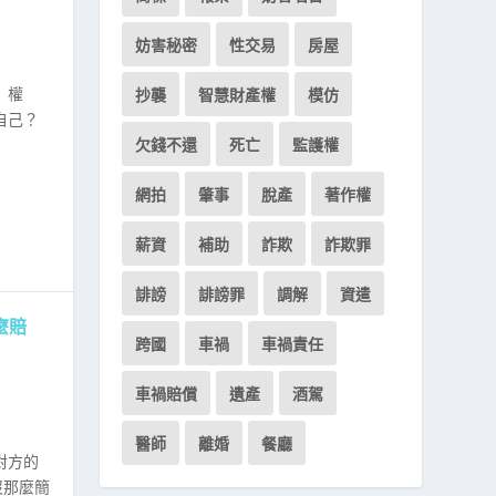
妨害秘密
性交易
房屋
」權
抄襲
智慧財產權
模仿
自己？
欠錢不還
死亡
監護權
網拍
肇事
脫產
著作權
薪資
補助
詐欺
詐欺罪
誹謗
誹謗罪
調解
資遣
麼賠
跨國
車禍
車禍責任
車禍賠償
遺產
酒駕
醫師
離婚
餐廳
對方的
沒那麼簡