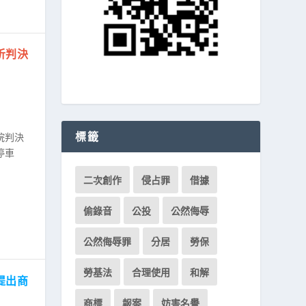
析判決
標籤
院判決
停車
二次創作
侵占罪
借據
偷錄音
公投
公然侮辱
公然侮辱罪
分居
勞保
勞基法
合理使用
和解
提出商
商標
報案
妨害名譽