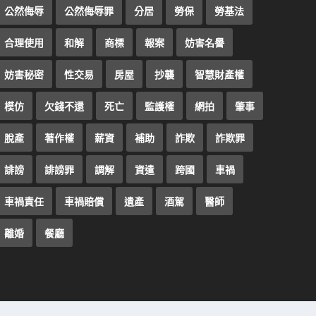
公然侮辱
公然侮辱罪
分居
勞保
勞基法
合理使用
和解
商標
報案
妨害名譽
妨害秘密
性交易
房屋
抄襲
智慧財產權
模仿
欠錢不還
死亡
監護權
網拍
肇事
脫產
著作權
薪資
補助
詐欺
詐欺罪
誹謗
誹謗罪
調解
資遣
跨國
車禍
車禍責任
車禍賠償
遺產
酒駕
醫師
離婚
餐廳