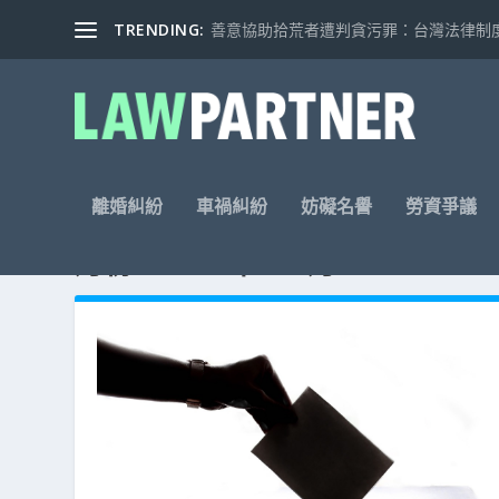
TRENDING:
善意協助拾荒者遭判貪污罪：台灣法律制度的
離婚糾紛
車禍糾紛
妨礙名譽
勞資爭議
月份: 2018 年 11 月