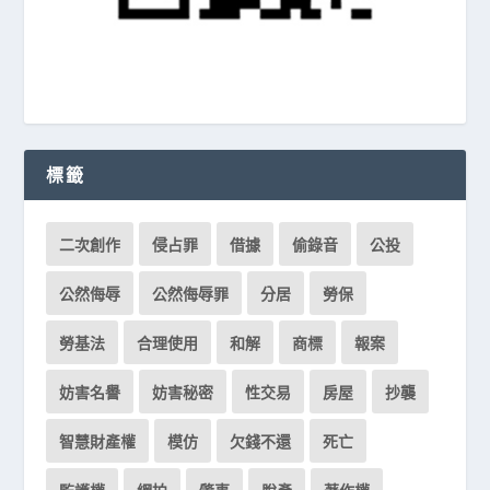
標籤
二次創作
侵占罪
借據
偷錄音
公投
公然侮辱
公然侮辱罪
分居
勞保
勞基法
合理使用
和解
商標
報案
妨害名譽
妨害秘密
性交易
房屋
抄襲
智慧財產權
模仿
欠錢不還
死亡