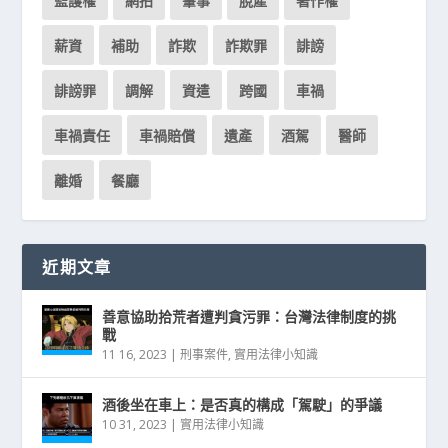
監護權
網拍
肇事
脫產
著作權
薪資
補助
詐欺
詐欺罪
誹謗
誹謗罪
調解
資遣
跨國
車禍
車禍責任
車禍賠償
遺產
酒駕
醫師
離婚
餐廳
近期文章
善意協助拾荒者遭判貪污罪：台灣法律制度的挑
戰
11 16, 2023
|
刑事案件
,
實用法律小知識
酒後坐在車上：是否真的構成「駕駛」的爭議
10 31, 2023
|
實用法律小知識