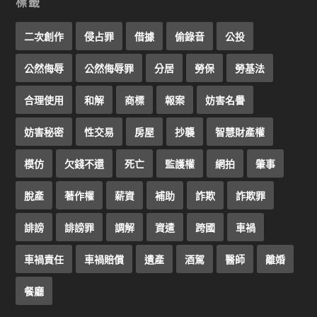
標籤
二次創作
侵占罪
借據
偷錄音
公投
公然侮辱
公然侮辱罪
分居
勞保
勞基法
合理使用
和解
商標
報案
妨害名譽
妨害秘密
性交易
房屋
抄襲
智慧財產權
模仿
欠錢不還
死亡
監護權
網拍
肇事
脫產
著作權
薪資
補助
詐欺
詐欺罪
誹謗
誹謗罪
調解
資遣
跨國
車禍
車禍責任
車禍賠償
遺產
酒駕
醫師
離婚
餐廳