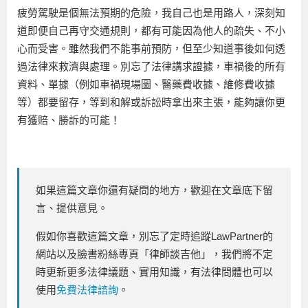
疲勞駕駛是個無法預期的危險，我自己也是用路人，深刻知
道即便自己再守交通規則，都有可能因為他人的疏失、不小
心而受害。雖然我們不能事前預防，但至少知道事後如何透
過法律來救濟與處理。別忘了法律講求證據，車禍後的所有
資料、單據（例如車禍現場圖、醫藥費收據、維修費收據
等）都要留存，等到和解或訴訟時拿出來主張，能夠讓你更
有獲賠、勝訴的可能！
如果這篇文章你還有疑問的地方，歡迎在文章底下留
言、提供意見。
假如你喜歡這篇文章，別忘了定時追蹤LawPartner的
網站以及臉書粉絲專頁「律師談吉他」，我們將不定
時更新更多法律議題、實用知識，有法律問體也可以
使用
免費法律諮詢
。