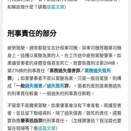
和解該做什麼？請看
這篇文章
）
刑事責任的部分
疲勞駕駛，通常都發生在計程車司機、貨車司機等職業司機
身上。這種以駕駛為業的人，在工作途中疲勞駕駛肇事，如
果讓受害者的身體受傷甚至死亡，就要負擔刑法第284條、
第276條的刑事責任「
業務過失傷害罪／
業務過失致死
罪
」；如果肇事者不是以駕駛為業，只是一般自駕族，則構
成「
一般
過失傷害
／
過失致死
罪
」。兩者的差別是業務過失
的刑事責任較重，一般過失的刑事責任較輕。
不管是不是職業駕駛，如果肇事後沒有下車查看、照護受害
者，並且留下聯絡資料，除了過失傷害／致死的責任，還需
要負擔
肇事逃逸罪
的刑事責任。（怎樣算肇逃？我沒錯也要
留在現場嗎？看
這篇文章
）