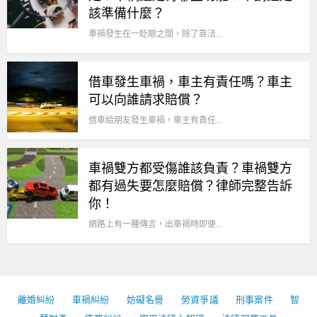
該準備什麼？
車禍發生在一眨眼之間，除了靠法...
借車發生車禍，車主有責任嗎？車主
可以向誰請求賠償？
借車給朋友發生車禍，車主有責任...
車禍雙方都受傷誰該負責？車禍雙方
都有過失要怎麼賠償？律師完整告訴
你！
網路上有一種傳言，出車禍時即便...
離婚糾紛
車禍糾紛
妨礙名譽
勞資爭議
刑事案件
智