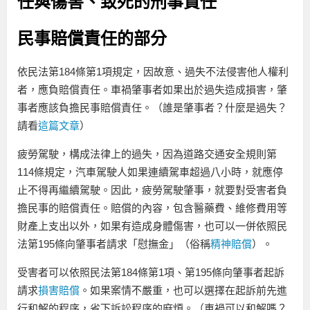
任與傷害、致死的刑事責任
民事賠償責任的部分
依民法第184條第1項規定，因故意、過失不法侵害他人權利
者，應負賠償責任。車禍肇事者如果出於過失造成損害，肇
事者應該負擔民事賠償責任。（誰是肇事者？什麼是過失？
請看
這篇文章
）
疲勞駕駛，構成法律上的過失，因為道路交通安全規則第
114條規定，汽車駕駛人如果連續駕車超過八小時，就應停
止不得再繼續駕駛。因此，疲勞駕駛肇事，就要對受害者負
擔民事的賠償責任。賠償的內容，包含醫藥費、維修費用等
財產上支出以外，如果有造成身體傷害，也可以一併依照民
法第195條向肇事者請求「慰撫金」（俗稱
精神賠償
）。
受害者可以依照民法第184條第1項、第195條向肇事者起訴
請求
損害賠償
。如果案情不嚴重，也可以選擇在起訴前先進
行和解的程序，省下訴訟程序的麻煩。（車禍可以和解嗎？