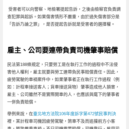
受害者可以向警察、地檢署提起告訴，之後由檢察官負責調
查犯罪與起訴。如果傷害情形不嚴重，由於過失傷害部分是
「告訴乃論之罪」，是否提起告訴就是受害者的選擇權。
雇主、公司要連帶負責司機肇事賠償
民法第188條規定，只要勞工是在執行工作的過程中不法侵
害他人權利，雇主就要與勞工連帶負民事賠償責任。因此，
疲勞駕駛的車禍案件中，如果肇事者正在執行工作過程（例
如：計程車接送客人；貨車接送貨物）肇事造成他人損害，
雇主、公司雖然不是實際開車的人，也應該與麾下的肇事者
一併負責賠償。
舉例來說，在
臺北地方法院106年度訴字第472號民事判決
裡，某計程車司機因疲勞駕駛，煞車不及而追撞前方小客
車，導致嚴重車禍。不只司機需要賠償，司機靠行、雇用司