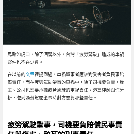
馬路如虎口，除了酒駕以外，台灣「疲勞駕駛」造成的車禍
案件也不在少數。
在以前的
文章
裡提到過，車禍肇事者應該對受害者負民事賠
償責任，而在疲勞駕駛肇事的車禍中，除了司機要負責，雇
主、公司也需要承擔疲勞駕駛的車禍責任。這篇律師跟你分
析，碰到過勞駕駛肇事時對方要負哪些責任。
疲勞駕駛肇事，司機要負賠償民事責