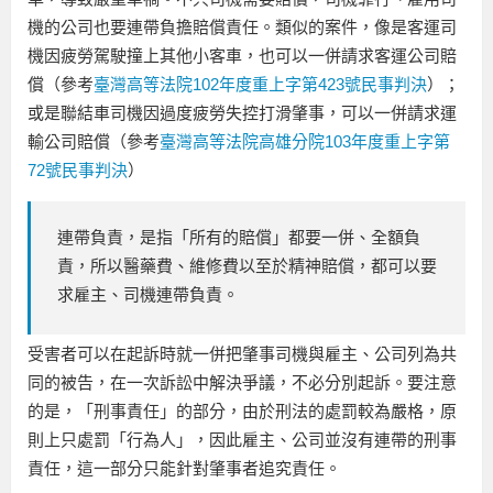
機的公司也要連帶負擔賠償責任。類似的案件，像是客運司
機因疲勞駕駛撞上其他小客車，也可以一併請求客運公司賠
償（參考
臺灣高等法院102年度重上字第423號民事判決
）；
或是聯結車司機因過度疲勞失控打滑肇事，可以一併請求運
輸公司賠償（參考
臺灣高等法院高雄分院103年度重上字第
72號民事判決
）
連帶負責，是指「所有的賠償」都要一併、全額負
責，所以醫藥費、維修費以至於精神賠償，都可以要
求雇主、司機連帶負責。
受害者可以在起訴時就一併把肇事司機與雇主、公司列為共
同的被告，在一次訴訟中解決爭議，不必分別起訴。要注意
的是，「刑事責任」的部分，由於刑法的處罰較為嚴格，原
則上只處罰「行為人」，因此雇主、公司並沒有連帶的刑事
責任，這一部分只能針對肇事者追究責任。