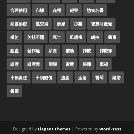
合理使用
和解
商標
報案
妨害名譽
妨害秘密
性交易
房屋
抄襲
智慧財產權
模仿
欠錢不還
死亡
監護權
網拍
肇事
脫產
著作權
薪資
補助
詐欺
詐欺罪
誹謗
誹謗罪
調解
資遣
跨國
車禍
車禍責任
車禍賠償
遺產
酒駕
醫師
離婚
餐廳
Designed by
| Powered by
Elegant Themes
WordPress