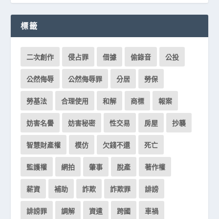
標籤
二次創作
侵占罪
借據
偷錄音
公投
公然侮辱
公然侮辱罪
分居
勞保
勞基法
合理使用
和解
商標
報案
妨害名譽
妨害秘密
性交易
房屋
抄襲
智慧財產權
模仿
欠錢不還
死亡
監護權
網拍
肇事
脫產
著作權
薪資
補助
詐欺
詐欺罪
誹謗
誹謗罪
調解
資遣
跨國
車禍