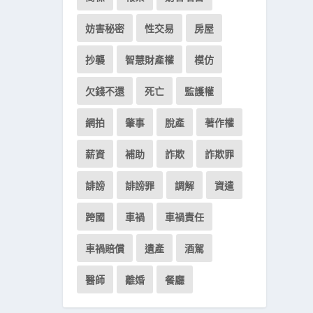
妨害秘密
性交易
房屋
抄襲
智慧財產權
模仿
欠錢不還
死亡
監護權
網拍
肇事
脫產
著作權
薪資
補助
詐欺
詐欺罪
誹謗
誹謗罪
調解
資遣
跨國
車禍
車禍責任
車禍賠償
遺產
酒駕
醫師
離婚
餐廳