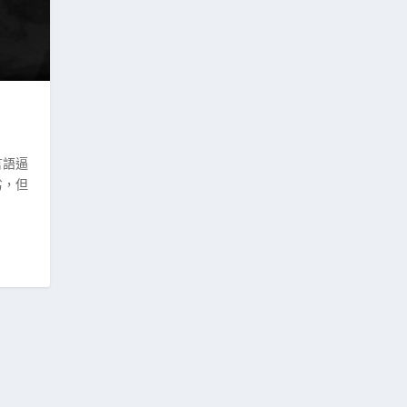
言語逼
劣，但