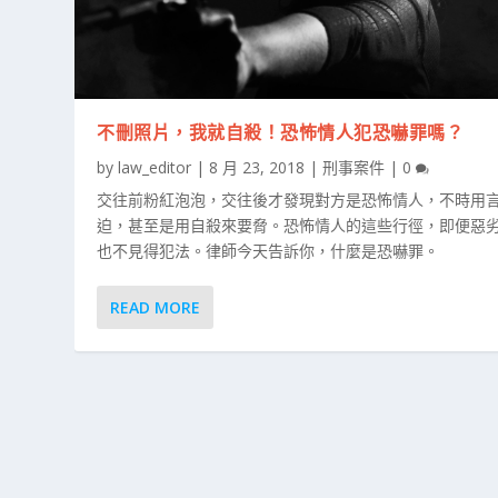
不刪照片，我就自殺！恐怖情人犯恐嚇罪嗎？
by
law_editor
|
8 月 23, 2018
|
刑事案件
|
0
交往前粉紅泡泡，交往後才發現對方是恐怖情人，不時用
迫，甚至是用自殺來要脅。恐怖情人的這些行徑，即便惡
也不見得犯法。律師今天告訴你，什麼是恐嚇罪。
READ MORE