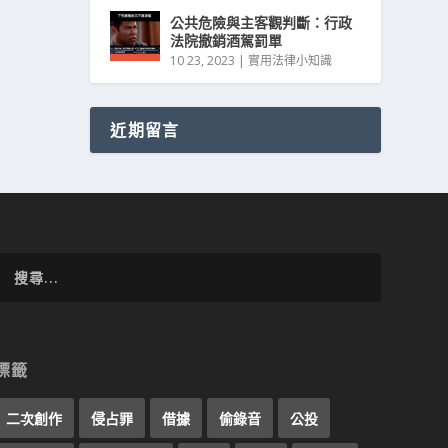
公共危險與主客觀判斷：行政
法院撤銷酒駕罰單
10 23, 2023
|
實用法律小知識
近期留言
標籤
二次創作
侵占罪
借據
偷錄音
公投