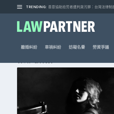
TRENDING:
善意協助拾荒者遭判貪污罪：台灣法律制度的
離婚糾紛
車禍糾紛
妨礙名譽
勞資爭議
標籤: 強制罪