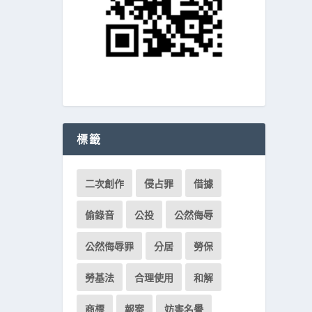
標籤
二次創作
侵占罪
借據
偷錄音
公投
公然侮辱
公然侮辱罪
分居
勞保
勞基法
合理使用
和解
商標
報案
妨害名譽