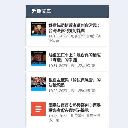
近期文章
善意協助拾荒者遭判貪污罪：
台灣法律制度的挑戰
11 16, 2023
|
刑事案件
,
實用法律
小知識
酒後坐在車上：是否真的構成
「駕駛」的爭議
10 31, 2023
|
實用法律小知識
性自主權與「偷拔保險套」的
法律觀點
10 29, 2023
|
實用法律小知識
國民法官首次參與審判：家暴
受害者殺夫案判決揭示
10 25, 2023
|
刑事案件
,
實用法律
小知識