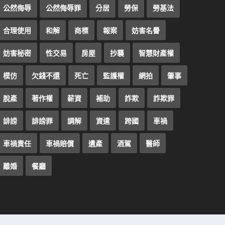
公然侮辱
公然侮辱罪
分居
勞保
勞基法
合理使用
和解
商標
報案
妨害名譽
妨害秘密
性交易
房屋
抄襲
智慧財產權
模仿
欠錢不還
死亡
監護權
網拍
肇事
脫產
著作權
薪資
補助
詐欺
詐欺罪
誹謗
誹謗罪
調解
資遣
跨國
車禍
車禍責任
車禍賠償
遺產
酒駕
醫師
離婚
餐廳