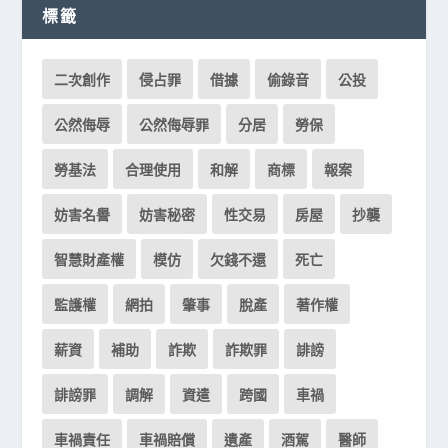
標籤
二次創作
侵占罪
借據
偷錄音
公投
公然侮辱
公然侮辱罪
分居
勞保
勞基法
合理使用
和解
商標
報案
妨害名譽
妨害秘密
性交易
房屋
抄襲
智慧財產權
模仿
欠錢不還
死亡
監護權
網拍
肇事
脫產
著作權
薪資
補助
詐欺
詐欺罪
誹謗
誹謗罪
調解
資遣
跨國
車禍
車禍責任
車禍賠償
遺產
酒駕
醫師