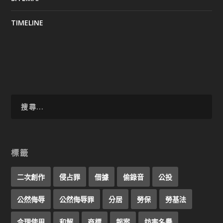
TIMELINE
標籤
二次創作
侵占罪
借據
偷錄音
公投
公然侮辱
公然侮辱罪
分居
勞保
勞基法
合理使用
和解
商標
報案
妨害名譽