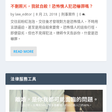
不刪照片，我就自殺！恐怖情人犯恐嚇罪嗎？
by
law_editor
|
8 月 23, 2018
|
刑事案件
|
0
交往前粉紅泡泡，交往後才發現對方是恐怖情人，不時用
言語逼迫，甚至是用自殺來要脅。恐怖情人的這些行徑，
即便惡劣，但也不見得犯法。律師今天告訴你，什麼是恐
嚇罪。
READ MORE
法律服務工具