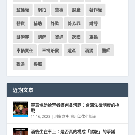
監護權
網拍
肇事
脫產
著作權
薪資
補助
詐欺
詐欺罪
誹謗
誹謗罪
調解
資遣
跨國
車禍
車禍責任
車禍賠償
遺產
酒駕
醫師
離婚
餐廳
近期文章
善意協助拾荒者遭判貪污罪：台灣法律制度的挑
戰
11 16, 2023
|
刑事案件
,
實用法律小知識
酒後坐在車上：是否真的構成「駕駛」的爭議