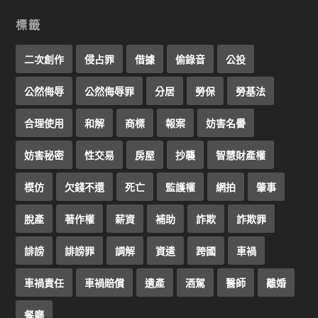
標籤
二次創作
侵占罪
借據
偷錄音
公投
公然侮辱
公然侮辱罪
分居
勞保
勞基法
合理使用
和解
商標
報案
妨害名譽
妨害秘密
性交易
房屋
抄襲
智慧財產權
模仿
欠錢不還
死亡
監護權
網拍
肇事
脫產
著作權
薪資
補助
詐欺
詐欺罪
誹謗
誹謗罪
調解
資遣
跨國
車禍
車禍責任
車禍賠償
遺產
酒駕
醫師
離婚
餐廳