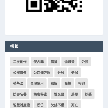
標籤
二次創作
侵占罪
借據
偷錄音
公投
公然侮辱
公然侮辱罪
分居
勞保
勞基法
合理使用
和解
商標
報案
妨害名譽
妨害秘密
性交易
房屋
抄襲
智慧財產權
模仿
欠錢不還
死亡