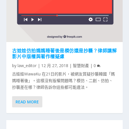
古娃娃仿拍媽媽睡著後是模仿還是抄襲？律師講解
影片中版權與著作權疑慮
by
law_editor
|
12 月 27, 2018
|
智慧財產
|
0
古娃娃WawaKu 在21日的影片，被網友質疑抄襲韓國「媽
媽睡著後」。這樣沒有版權問題嗎？模仿、二創、仿拍、
抄襲差在哪？律師告訴你這些都可能違法。
READ MORE