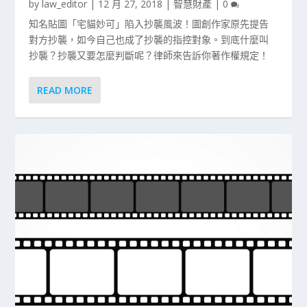
by
law_editor
|
12 月 27, 2018
|
智慧財產
|
0
知名貼圖「宅貓妙可」陷入抄襲風波！圖創作家原先提告
對方抄襲，如今自己也成了抄襲的指控對象。到底什麼叫
抄襲？抄襲又要怎麼判斷呢？律師來告訴你著作權規定！
READ MORE