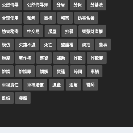
公然侮辱
公然侮辱罪
分居
勞保
勞基法
合理使用
和解
商標
報案
妨害名譽
妨害秘密
性交易
房屋
抄襲
智慧財產權
模仿
欠錢不還
死亡
監護權
網拍
肇事
脫產
著作權
薪資
補助
詐欺
詐欺罪
誹謗
誹謗罪
調解
資遣
跨國
車禍
車禍責任
車禍賠償
遺產
酒駕
醫師
離婚
餐廳