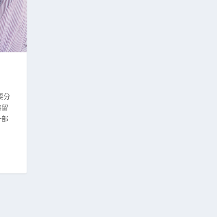
？
要分
特留
一部