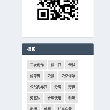
標籤
二次創作
侵占罪
借據
偷錄音
公投
公然侮辱
公然侮辱罪
分居
勞保
勞基法
合理使用
和解
商標
報案
妨害名譽