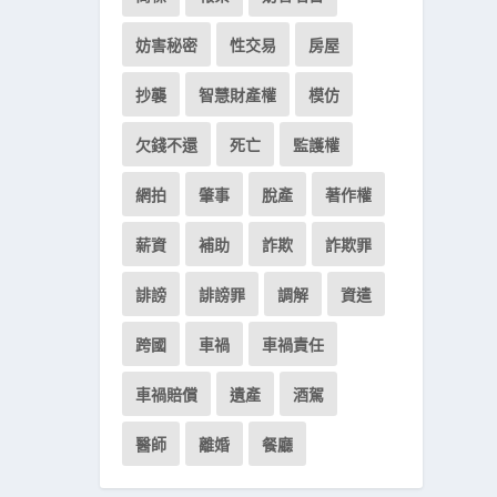
妨害秘密
性交易
房屋
抄襲
智慧財產權
模仿
欠錢不還
死亡
監護權
網拍
肇事
脫產
著作權
薪資
補助
詐欺
詐欺罪
誹謗
誹謗罪
調解
資遣
跨國
車禍
車禍責任
車禍賠償
遺產
酒駕
醫師
離婚
餐廳