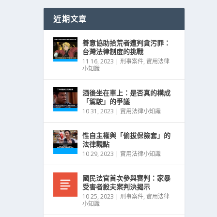
近期文章
善意協助拾荒者遭判貪污罪：
台灣法律制度的挑戰
11 16, 2023
|
刑事案件
,
實用法律
小知識
酒後坐在車上：是否真的構成
「駕駛」的爭議
10 31, 2023
|
實用法律小知識
性自主權與「偷拔保險套」的
法律觀點
10 29, 2023
|
實用法律小知識
國民法官首次參與審判：家暴
受害者殺夫案判決揭示
10 25, 2023
|
刑事案件
,
實用法律
小知識