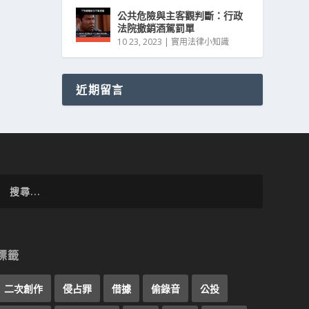
公共危險與主客觀判斷：行政
法院撤銷酒駕罰單
10 23, 2023
|
實用法律小知識
近期留言
標籤
二次創作
侵占罪
借據
偷錄音
公投