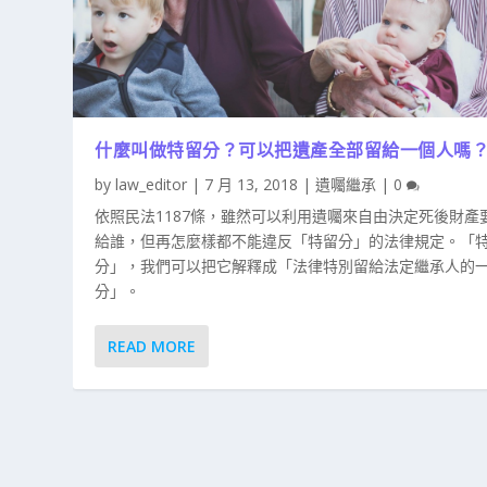
什麼叫做特留分？可以把遺產全部留給一個人嗎
by
law_editor
|
7 月 13, 2018
|
遺囑繼承
|
0
依照民法1187條，雖然可以利用遺囑來自由決定死後財產
給誰，但再怎麼樣都不能違反「特留分」的法律規定。「
分」，我們可以把它解釋成「法律特別留給法定繼承人的
分」。
READ MORE