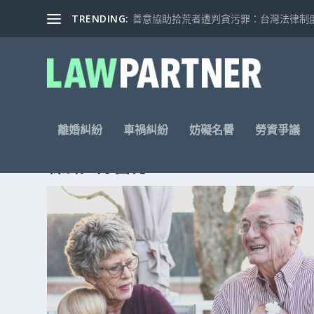
TRENDING:
善意協助拾荒者遭判貪污罪：台灣法律制度的
離婚糾紛
車禍糾紛
妨礙名譽
勞資爭議
標籤: 特留分