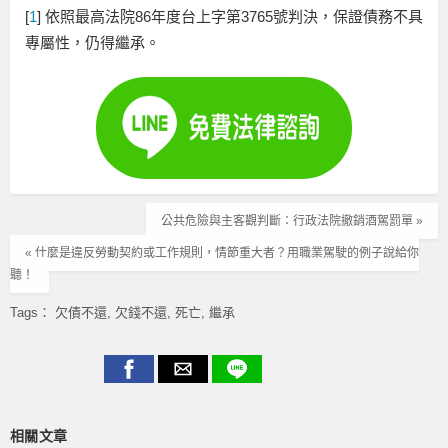
[
1
] 依照最高法院86年度台上字第3765號判決，保證債務不具
專屬性，仍得繼承。
公共危險與主客觀判斷：行政法院撤銷酒駕罰單 »
« 什麼是違反勞動契約或工作規則，情節重大者？用職業駕駛的例子說給你
聽！
Tags：
欠債不還
欠錢不還
死亡
繼承
相關文章