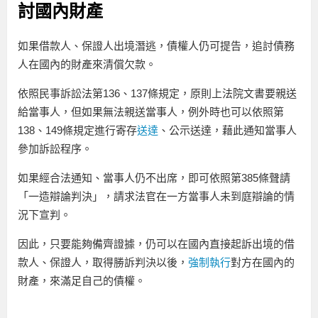
討國內財產
如果借款人、保證人出境潛逃，債權人仍可提告，追討債務
人在國內的財產來清償欠款。
依照民事訴訟法第136、137條規定，原則上法院文書要親送
給當事人，但如果無法親送當事人，例外時也可以依照第
138、149條規定進行寄存
送達
、公示送達，藉此通知當事人
參加訴訟程序。
如果經合法通知、當事人仍不出席，即可依照第385條聲請
「一造辯論判決」，請求法官在一方當事人未到庭辯論的情
況下宣判。
因此，只要能夠備齊證據，仍可以在國內直接起訴出境的借
款人、保證人，取得勝訴判決以後，
強制執行
對方在國內的
財產，來滿足自己的債權。