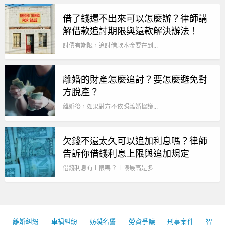
借了錢還不出來可以怎麼辦？律師講
解借款追討期限與還款解決辦法！
討債有期限，追討借款本金要在到...
離婚的財產怎麼追討？要怎麼避免對
方脫產？
離婚後，如果對方不依照離婚協議...
欠錢不還太久可以追加利息嗎？律師
告訴你借錢利息上限與追加規定
借錢利息有上限嗎？上限最高是多...
離婚糾紛
車禍糾紛
妨礙名譽
勞資爭議
刑事案件
智