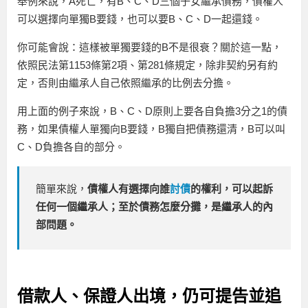
舉例來說，A死亡，有B、C、D三個子女繼承債務，債權人
可以選擇向單獨B要錢，也可以要B、C、D一起還錢。
你可能會說：這樣被單獨要錢的B不是很衰？關於這一點，
依照民法第1153條第2項、第281條規定，除非契約另有約
定，否則由繼承人自己依照繼承的比例去分擔。
用上面的例子來說，B、C、D原則上要各自負擔3分之1的債
務，如果債權人單獨向B要錢，B獨自把債務還清，B可以叫
C、D負擔各自的部分。
簡單來說，
債權人有選擇向誰
討債
的權利，可以起訴
任何一個繼承人；至於債務怎麼分攤，是繼承人的內
部問題。
借款人、保證人出境，仍可提告並追