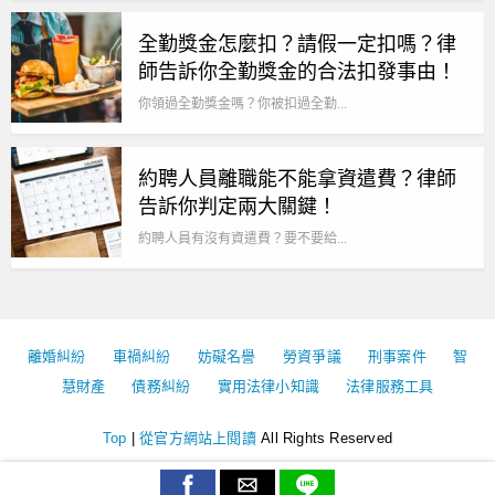
全勤獎金怎麼扣？請假一定扣嗎？律
師告訴你全勤獎金的合法扣發事由！
你領過全勤獎金嗎？你被扣過全勤...
約聘人員離職能不能拿資遣費？律師
告訴你判定兩大關鍵！
約聘人員有沒有資遣費？要不要給...
離婚糾紛
車禍糾紛
妨礙名譽
勞資爭議
刑事案件
智
慧財產
債務糾紛
實用法律小知識
法律服務工具
Top
|
從官方網站上閱讀
All Rights Reserved