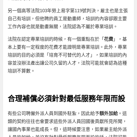
另一個高等法院103年勞上易字第119號判決，雇主也是主張
自己有培訓，但他聘的員工是動畫師，培訓的內容卻跟主要
工作內容也就是動畫無關，法院認為不屬於專業培訓。
法院在認定專業培訓的時候，有一個重點在於「
花費
」，基
本上要有一定程度的花費才能證明是專業培訓。此外，專業
培訓的目的必須是「培育不可替代的人才」，如果培訓的內
容並沒辦法產出讓公司久留的人才，法院可能就會認為這種
培訓不算數。
合理補償必須針對最低服務年限而設
有些公司聘僱外派人員到國外駐紮，因此給予
額外加給
。這
類的契約往往也會要求這些外派人員回國後貢獻所見所聞，
讓國內事業也能成長。但，這時候要注意，如果雇主給外派