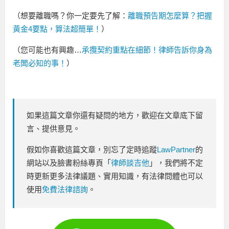
（想要離職嗎？你一定要先了解：
離職預告期怎麼算？把握
黃金4要點，算法超簡單！
）
（您可能也有興趣…
承攬契約重點在細節！律師告訴你身為
老闆必知的事！
）
如果這篇文章你還有疑問的地方，歡迎在文章底下留
言、提供意見。
假如你喜歡這篇文章，別忘了定時追蹤
LawPartner
的
網站以及臉書粉絲專頁「
律師談吉他
」，我們將不定
時更新更多法律議題、實用知識，有法律問體也可以
使用
免費法律諮詢
。