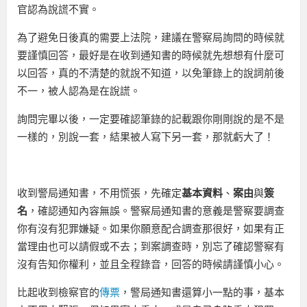
官認為說謊不實。
為了避免日後真的需要上法院，建議在警察局詢問的時候就
要謹慎回答，最好是在收到通知書的時候就先想想有什麼可
以回答，真的不清楚的就說不知道，以免筆錄上的說詞前後
不一，被人認為是在說謊。
詢問完畢以後，一定要確認筆錄的記載跟你剛剛說的是不是
一樣的，別說一套，結果被人寫下另一套，那就虧大了！
收到警局通知書，不用慌張，先確定
基本資料
、
案由
與
簽
名
，確認通知內容無誤。警察局通知書的意義是警察要調查
你有沒有犯罪嫌疑。如果你願意配合調查那很好，如果有正
當理由也可以請假或不去；到案調查時，別忘了確認警察有
沒有告知你權利，並且全程錄音，回答的時候請謹慎小心。
比起收到檢察官的
傳票
，警局通知書還算小一點的事，基本