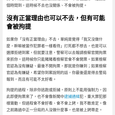
個時間到，這時候不去也沒關係、不會被拘提。
沒有正當理由也可以不去，但有可能
會被拘提
如果你「沒有正當理由」不去，單純是覺得「我又沒做什
麼，幹嘛被當作犯罪者一樣看待」打死都不想去，也是可以
選擇拒絕到案，但就要注意，警察可以去報請檢察官開拘票
來抓你。這時候你只能賭賭看檢察官會不會開票。如果檢察
官認為沒有嫌疑、最後不開拘票，那就是你賺到；如果檢察
官認為有嫌疑，希望你到案說明的話，你最後還是得去警局
報到，而且有可能不太好看。
拘提的過程，除非你逃跑或拒捕，原則上不能用強制力，因
此即便拘票來了，也不會像新聞中
逮捕
通緝
犯、重大罪犯那
樣聳動，但過程會不會好看、會不會上銬，我不敢肯定。像
之前路過中正一分局的人沒做什麼事，也是被上銬帶走。