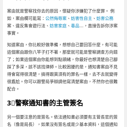
案由就是警察找你去的原因，懷疑你涉嫌犯了什麼罪。 例
如，案由欄可能寫：
公然侮辱案
、
妨害性自主
、
妨害公務
案、違反集會遊行法、
妨害家庭
、
毒品
…，直接告訴你涉案
事實。
知道案由，你比較好做準備，想想自己要回答什麼，有可能
這個案由跟你八竿子打不著，那麼就可能是警察調查方向錯
了；如果這個案由你能想到點頭緒，你最好也想清楚自己腳
踩了多深，該不該找律師。比較困擾的是，通知書案由不見
得會寫得很清楚，搞得跟莫須有的罪名一樣，去不去就變得
很尷尬。你可以跟警局爭辯請他寫清楚案由，不然你也很難
配合。
3⃣警察通知書的主管簽名
另一個要注意的是簽名。依法通知書必須要有主管長官的簽
名（像是局長），如果沒有簽名或是少基本資料，這個通知