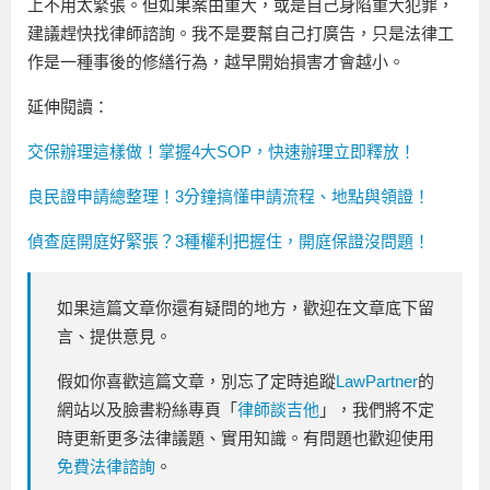
上不用太緊張。但如果案由重大，或是自己身陷重大犯罪，
建議趕快找律師諮詢。我不是要幫自己打廣告，只是法律工
作是一種事後的修繕行為，越早開始損害才會越小。
延伸閱讀：
交保辦理這樣做！掌握4大SOP，快速辦理立即釋放！
良民證申請總整理！3分鐘搞懂申請流程、地點與領證！
偵查庭開庭好緊張？3種權利把握住，開庭保證沒問題！
如果這篇文章你還有疑問的地方，歡迎在文章底下留
言、提供意見。
假如你喜歡這篇文章，別忘了定時追蹤
LawPartner
的
網站以及臉書粉絲專頁「
律師談吉他
」，我們將不定
時更新更多法律議題、實用知識。有問題也歡迎使用
免費法律諮詢
。