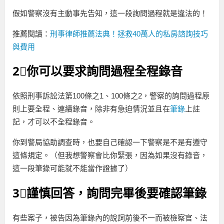
假如警察沒有主動事先告知，這一段詢問過程就是違法的！
推薦閱讀：
刑事律師推薦法典！拯救40萬人的私房諮詢技巧
與費用
2⃣你可以要求詢問過程全程錄音
依照刑事訴訟法第100條之1、100條之2，警察的詢問過程原
則上要全程、連續錄音，除非有急迫情況並且在
筆錄
上註
記，才可以不全程錄音。
你到警局協助調查時，也要自己確認一下警察是不是有遵守
這條規定。（但我想警察會比你緊張，因為如果沒有錄音，
這一段筆錄可能就不能當作證據了）
3⃣謹慎回答，詢問完畢後要確認筆錄
有些案子，被告因為筆錄內的說詞前後不一而被檢察官、法